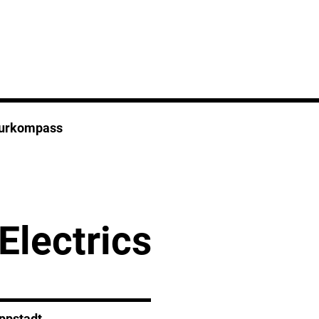
turkompass
Electrics
ippstadt