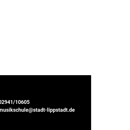
02941/10605
musikschule@stadt-lippstadt.de