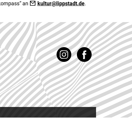
urkompass“ an
kultur@lippstadt.de
.
Instagram
Facebook