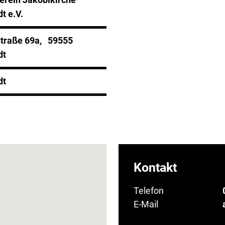
t e.V.
traße 69a, 59555
dt
dt
Kontakt
Telefon
E-Mail