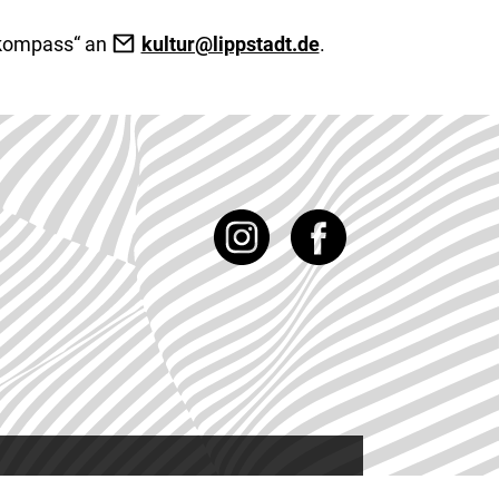
urkompass“ an
kultur@lippstadt.de
.
Instagram
Facebook