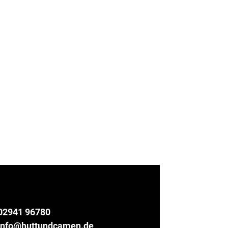
02941 96780
info@huttundcamen.de