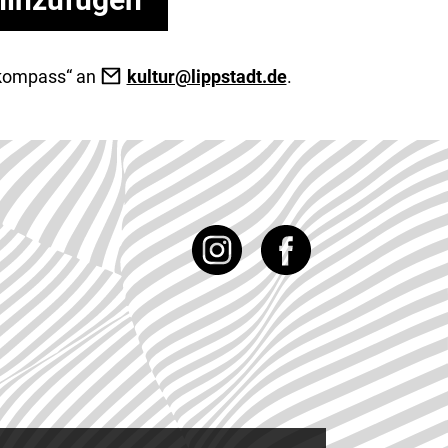
urkompass“ an
kultur@lippstadt.de
.
Instagram
Facebook