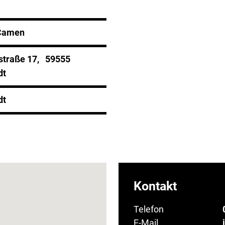
 Camen
straße 17, 59555
dt
dt
Kontakt
Telefon
E-Mail