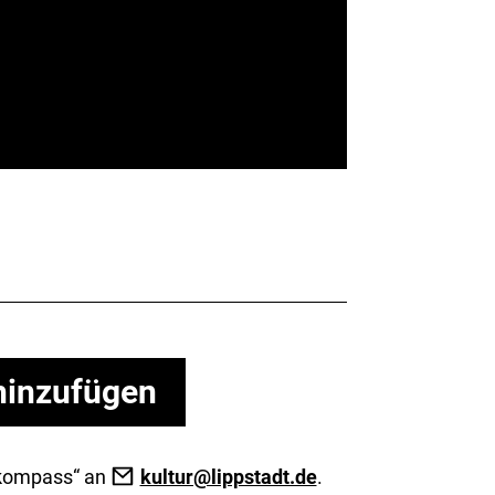
hinzufügen
urkompass“ an
kultur@lippstadt.de
.