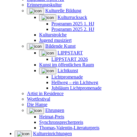
Erinnerungskultur
Kulturelle Bildung
Kulturrucksack
Programm 2025 1. HJ
Programm 2025 2. HJ
Kulturstrolche
Jugend musiziert
Bildende Kunst
LIPPSTART
LIPPSTART 2026
Kunst im öffentlichen Raum
Lichtkunst
Lichtpromenade
Hellweg – ein Lichtweg
Jubiläum Lichtpromenade
Artist in Residence
Wortfestival
Die Hanse
Ehrungen
Heimat-Preis
Synchronsprecherpreis
Thomas-Valentin-Literaturpreis
Kultureinrichtungen