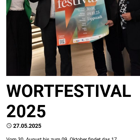
WORTFESTIVAL
2025
Published
27.05.2025
Vom 30. August bis zum 09. Oktober findet das 17.